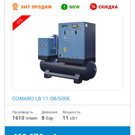
ХИТ ПРОДАЖ
NEW
СКИДКА
-5%
COMARO LB 11-08/500E
Производ-ть:
Давление:
Мощность:
1610
8
11
л/мин
бар
кВт