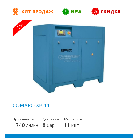
ХИТ ПРОДАЖ
NEW
СКИДКА
-5%
COMARO XB 11
Производ-ть:
Давление:
Мощность:
1740
8
11
л/мин
бар
кВт