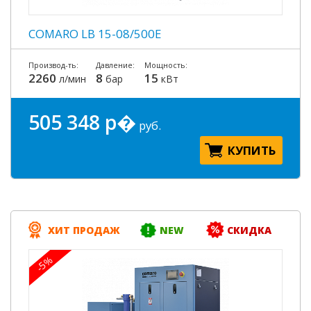
COMARO LB 15-08/500E
Производ-ть:
Давление:
Мощность:
2260
8
15
л/мин
бар
кВт
505 348 р�
руб.
КУПИТЬ
ХИТ ПРОДАЖ
NEW
СКИДКА
-5%