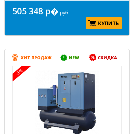
505 348 р�
руб.
КУПИТЬ
ХИТ ПРОДАЖ
NEW
СКИДКА
-5%