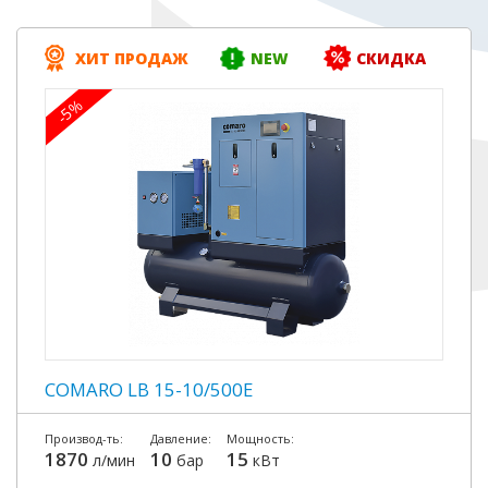
ХИТ ПРОДАЖ
NEW
СКИДКА
-5%
COMARO LB 15-10/500E
Производ-ть:
Давление:
Мощность:
1870
10
15
л/мин
бар
кВт