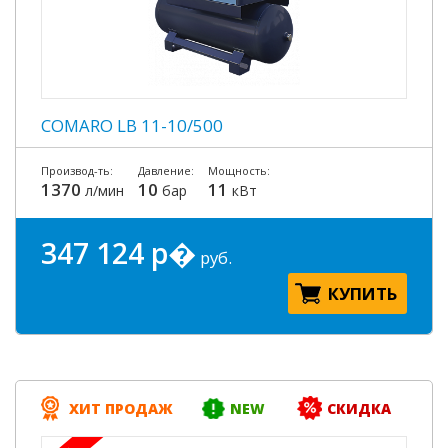
COMARO LB 11-10/500
Производ-ть:
Давление:
Мощность:
1370
10
11
л/мин
бар
кВт
347 124 р�
руб.
КУПИТЬ
ХИТ ПРОДАЖ
NEW
СКИДКА