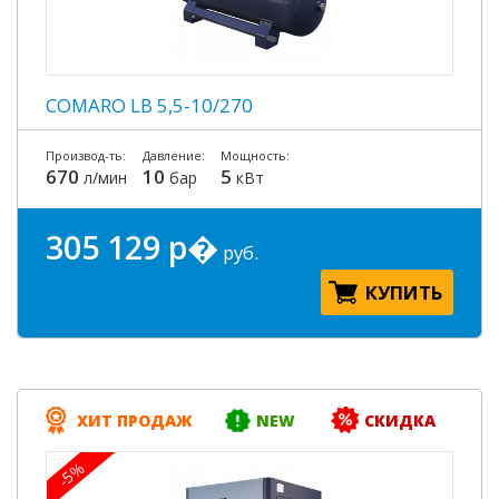
COMARO LB 5,5-10/270
Производ-ть:
Давление:
Мощность:
670
10
5
л/мин
бар
кВт
305 129 р�
руб.
КУПИТЬ
ХИТ ПРОДАЖ
NEW
СКИДКА
-5%