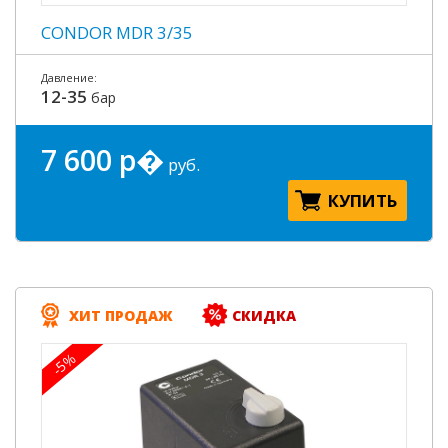
CONDOR MDR 3/35
Давление:
12-35
бар
7 600 р�
руб.
КУПИТЬ
ХИТ ПРОДАЖ
СКИДКА
-5%