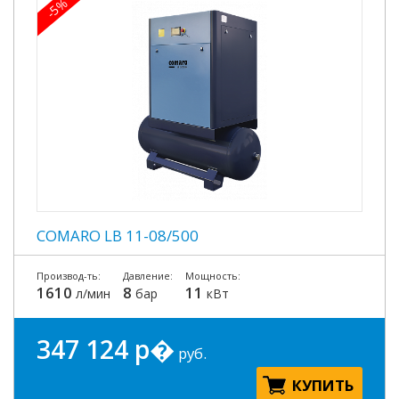
-5%
COMARO LB 11-08/500
Производ-ть:
Давление:
Мощность:
1610
8
11
л/мин
бар
кВт
347 124 р�
руб.
КУПИТЬ