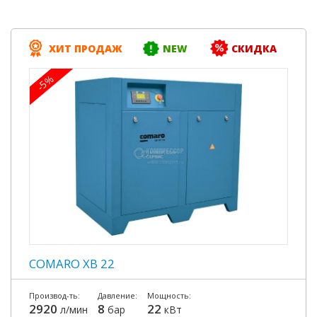
ХИТ ПРОДАЖ
NEW
СКИДКА
-5%
COMARO XB 22
Производ-ть:
Давление:
Мощность:
2920
8
22
л/мин
бар
кВт