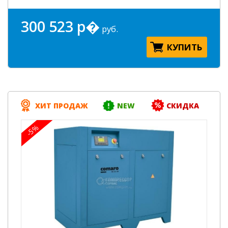
300 523 р�
руб.
КУПИТЬ
ХИТ ПРОДАЖ
NEW
СКИДКА
-5%