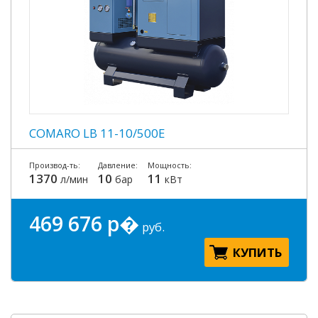
COMARO LB 11-10/500E
Производ-ть:
Давление:
Мощность:
1370
10
11
л/мин
бар
кВт
469 676 р�
руб.
КУПИТЬ