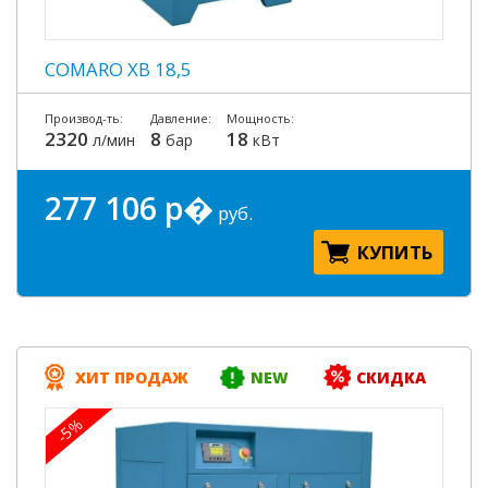
COMARO XB 18,5
Производ-ть:
Давление:
Мощность:
2320
8
18
л/мин
бар
кВт
277 106 р�
руб.
КУПИТЬ
ХИТ ПРОДАЖ
NEW
СКИДКА
-5%