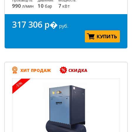
Производ-ть:
Давление:
Мощность:
990
10
7
л/мин
бар
кВт
317 306 р�
руб.
КУПИТЬ
ХИТ ПРОДАЖ
СКИДКА
-5%