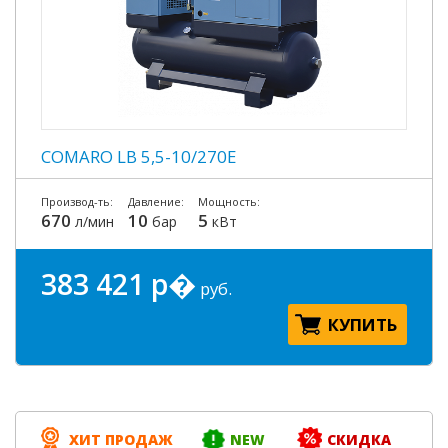
COMARO LB 5,5-10/270E
Производ-ть:
Давление:
Мощность:
670
10
5
л/мин
бар
кВт
383 421 р�
руб.
КУПИТЬ
ХИТ ПРОДАЖ
NEW
СКИДКА