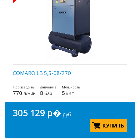
COMARO LB 5,5-08/270
Производ-ть:
Давление:
Мощность:
770
8
5
л/мин
бар
кВт
305 129 р�
руб.
КУПИТЬ