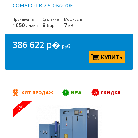
COMARO LB 7,5-08/270E
Производ-ть:
Давление:
Мощность:
1050
8
7
л/мин
бар
кВт
386 622 р�
руб.
КУПИТЬ
ХИТ ПРОДАЖ
NEW
СКИДКА
-5%