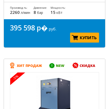
Производ-ть:
Давление:
Мощность:
2260
8
15
л/мин
бар
кВт
395 598 р�
руб.
КУПИТЬ
ХИТ ПРОДАЖ
NEW
СКИДКА
-5%