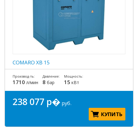
COMARO XB 15
Производ-ть:
Давление:
Мощность:
1710
8
15
л/мин
бар
кВт
238 077 р�
руб.
КУПИТЬ