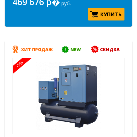
469 676 р�
руб.
КУПИТЬ
ХИТ ПРОДАЖ
NEW
СКИДКА
-5%