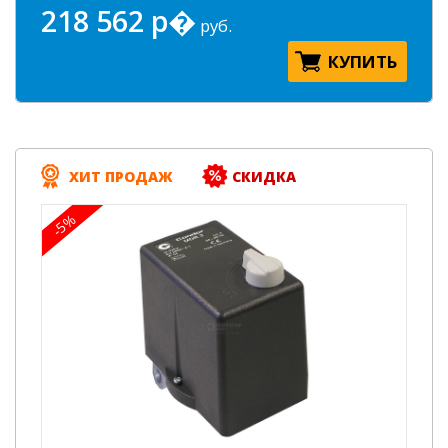
218 562 р�
руб.
КУПИТЬ
ХИТ ПРОДАЖ
СКИДКА
-5%