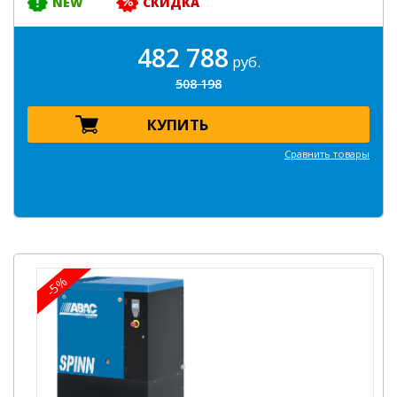
NEW
СКИДКА
482 788
руб.
508 198
КУПИТЬ
Сравнить товары
-5%