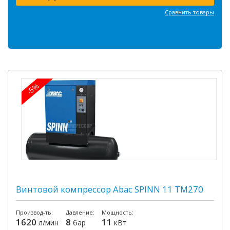
Сравнить товары
-5%
Винтовой компрессор Abac SPINN 11 TM270
Производ-ть:
Давление:
Мощность:
1620
8
11
л/мин
бар
кВт