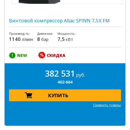
Винтовой компрессор Abac SPINN 7,5X FM
Производ-ть:
Давление:
Мощность:
1140
8
7,5
л/мин
бар
кВт
NEW
СКИДКА
382 531
руб.
402 664
КУПИТЬ
Сравнить товары