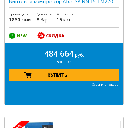
Винтовой компрессор Abac SPINN 15 TM270
Производ-ть:
Давление:
Мощность:
1860
8
15
л/мин
бар
кВт
NEW
СКИДКА
484 664
руб.
510 173
КУПИТЬ
Сравнить товары
-5%