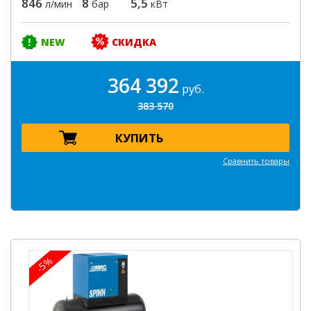
846
8
5,5
л/мин
бар
кВт
NEW
СКИДКА
364 392
руб.
383 570
КУПИТЬ
Сравнить товары
-5%