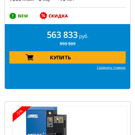
NEW
СКИДКА
563 833
руб.
593 509
КУПИТЬ
Сравнить товары
-5%