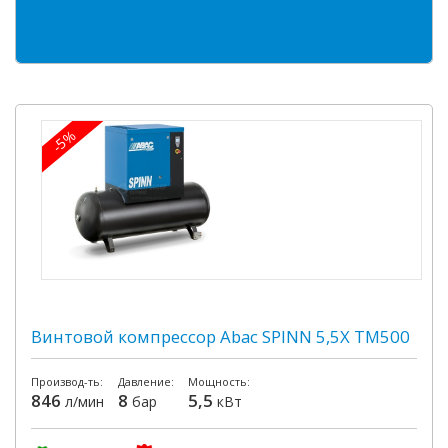
-5%
Винтовой компрессор Abac SPINN 5,5X TM500
Производ-ть:
Давление:
Мощность:
846
8
5,5
л/мин
бар
кВт