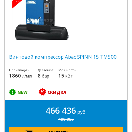
Винтовой компрессор Abac SPINN 15 TM500
Производ-ть:
Давление:
Мощность:
1860
8
15
л/мин
бар
кВт
NEW
СКИДКА
466 436
руб.
490 985