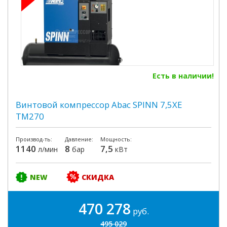
Есть в наличии!
Винтовой компрессор Abac SPINN 7,5XE
TM270
Производ-ть:
Давление:
Мощность:
1140
8
7,5
л/мин
бар
кВт
NEW
СКИДКА
470 278
руб.
495 029