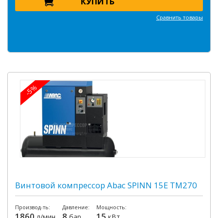
КУПИТЬ
Сравнить товары
-5%
Винтовой компрессор Abac SPINN 15E TM270
Производ-ть:
Давление:
Мощность:
1860
8
15
л/мин
бар
кВт