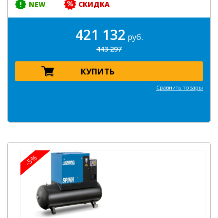
NEW
СКИДКА
421 132
руб.
443 297
КУПИТЬ
Сравнить товары
-5%