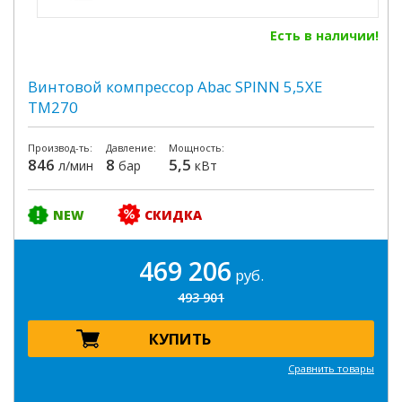
Есть в наличии!
Винтовой компрессор Abac SPINN 5,5XE
TM270
Производ-ть:
Давление:
Мощность:
846
8
5,5
л/мин
бар
кВт
NEW
СКИДКА
469 206
руб.
493 901
КУПИТЬ
Сравнить товары