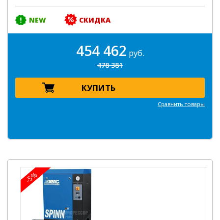
NEW
СКИДКА
454 462
руб.
478 381
КУПИТЬ
Сравнить товары
-5%