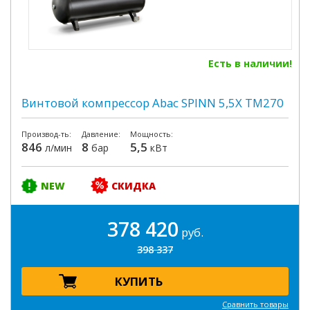
Есть в наличии!
Винтовой компрессор Abac SPINN 5,5X TM270
Производ-ть:
Давление:
Мощность:
846
8
5,5
л/мин
бар
кВт
NEW
СКИДКА
378 420
руб.
398 337
КУПИТЬ
Сравнить товары