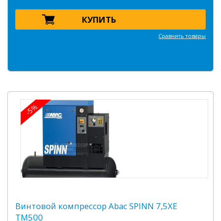
КУПИТЬ
Сравнить товары
-5%
Винтовой компрессор Abac SPINN 7,5XE
TM500