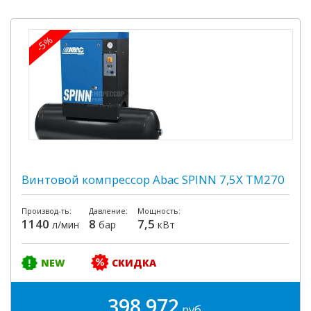
-5%
Винтовой компрессор Abac SPINN 7,5X TM270
Производ-ть:
Давление:
Мощность:
1140
8
7,5
л/мин
бар
кВт
NEW
СКИДКА
398 972
руб.