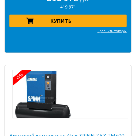
419 971
КУПИТЬ
Сравнить товары
-5%
Винтовой компрессор Abac SPINN 7,5X TM500