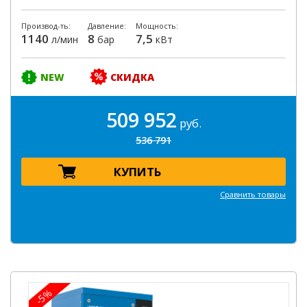
Производ-ть:
Давление:
Мощность:
1140
8
7,5
л/мин
бар
кВт
NEW
СКИДКА
509 952
руб.
536 791
КУПИТЬ
Сравнить товары
-5%