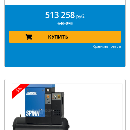
513 258
руб.
540 272
КУПИТЬ
Сравнить товары
-5%