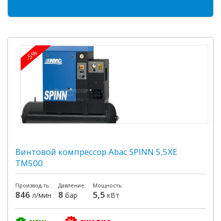
-5%
Винтовой компрессор Abac SPINN 5,5XE
TM500
Производ-ть:
Давление:
Мощность:
846
8
5,5
л/мин
бар
кВт