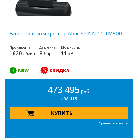
Винтовой компрессор Abac SPINN 11 TM500
Производ-ть:
Давление:
Мощность:
1620
8
11
л/мин
бар
кВт
NEW
СКИДКА
473 495
руб.
498 415
КУПИТЬ
Сравнить товары