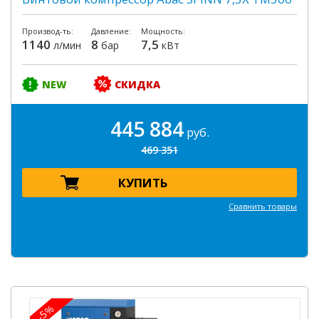
Производ-ть:
Давление:
Мощность:
1140
8
7,5
л/мин
бар
кВт
NEW
СКИДКА
445 884
руб.
469 351
КУПИТЬ
Сравнить товары
-5%