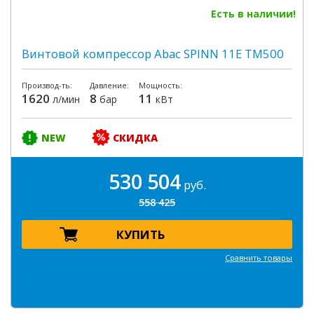
Есть в наличии!
Винтовой компрессор Abac SPINN 11E TM500
Производ-ть:
Давление:
Мощность:
1620
8
11
л/мин
бар
кВт
NEW
СКИДКА
530 504
руб.
558 425
КУПИТЬ
Сравнить товары